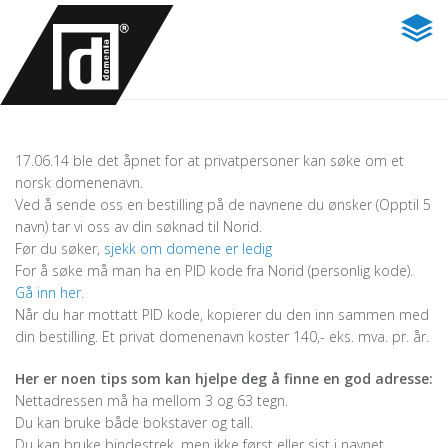
17.06.14 ble det åpnet for at privatpersoner kan søke om et
norsk domenenavn.
Ved å sende oss en bestilling på de navnene du ønsker (Opptil 5
navn) tar vi oss av din søknad til Norid.
Før du søker,
sjekk om domene er ledig
For å søke må man ha en PID kode fra Norid (personlig kode).
Gå inn her
.
Når du har mottatt PID kode, kopierer du den inn sammen med
din bestilling. Et privat domenenavn koster 140,- eks. mva. pr. år.
Her er noen tips som kan hjelpe deg å finne en god adresse:
Nettadressen må ha mellom 3 og 63 tegn.
Du kan bruke både bokstaver og tall.
Du kan bruke bindestrek, men ikke først eller sist i navnet.