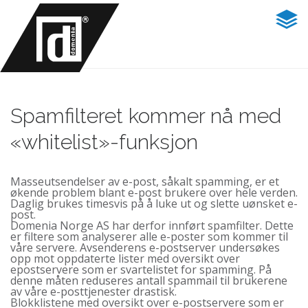
Spamfilteret kommer nå med
«whitelist»-funksjon
Masseutsendelser av e-post, såkalt spamming, er et
økende problem blant e-post brukere over hele verden.
Daglig brukes timesvis på å luke ut og slette uønsket e-
post.
Domenia Norge AS har derfor innført spamfilter. Dette
er filtere som analyserer alle e-poster som kommer til
våre servere. Avsenderens e-postserver undersøkes
opp mot oppdaterte lister med oversikt over
epostservere som er svartelistet for spamming. På
denne måten reduseres antall spammail til brukerene
av våre e-posttjenester drastisk.
Blokklistene med oversikt over e-postservere som er