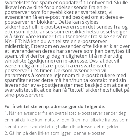
svartelistet for spam er oppdatert til enhver tid. Skulle
likevel en av dine forbindelser sende fra en e-
postserver som for øyeblikket er svartelistet, vil
avsenderen få en e-post med beskjed om at deres e-
postserver er blokkert. Dette kan skyldes
sikkerhetshull i e-postserveren som det sendes fra og
ettersom dette anses som en sikkerhetstrussel velger
vi å sikre våre kunder fra utsendelser fra slike servere.
NYHET: Nå kan du whiteliste en e-postserver
midlertidig. Ettersom en avsender ofte ikke er klar over
at leverandøren deres har servere som kan benyttes til
spam, vil vi derfor gi deg muligheten til å midlertidig
whiteliste (godkjenne) en ip-adresse. Dvs. at det vil
være mulig å motta e-post fra en svartelistet e-
postserver i 24 timer. Dersom avsenderen vil
garanteres å komme igjennom til e-postbrukere med
spamfilter etter dette må han/hun ta kontakt med sin
leverandør av e-posttjenester med beskjed om at de er
svartelistet slik at de kan få ”tettet” sikkerhetshullet på
sine-postservere.
For å whiteliste en ip-adresse gjør du følgende:
1. Når en avsender fra en svartelistet e-postserver sender deg
en mail du ikke kan motta vil den få en mail tilbake fra oss som
sier at de er svartelistet og hvilken IP adresse dette gjelder.
2. Gå inn på den linken som ligger i denne e-posten.