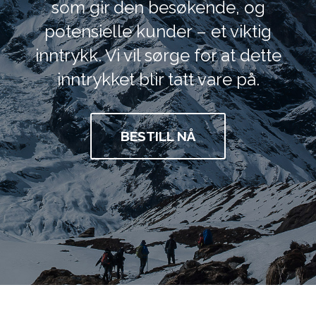
som gir den besøkende, og
potensielle kunder – et viktig
inntrykk. Vi vil sørge for at dette
inntrykket blir tatt vare på.
BESTILL NÅ