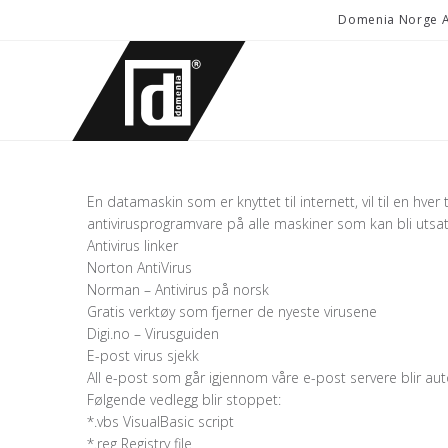
Domenia Norge AS
En datamaskin som er knyttet til internett, vil til en hve
antivirusprogramvare på alle maskiner som kan bli utsatt
Antivirus linker
Norton AntiVirus
Norman – Antivirus på norsk
Gratis verktøy som fjerner de nyeste virusene
Digi.no – Virusguiden
E-post virus sjekk
All e-post som går igjennom våre e-post servere blir aut
Følgende vedlegg blir stoppet:
*.vbs VisualBasic script
*.reg Registry file