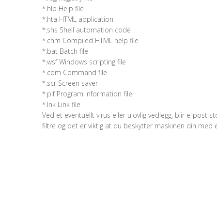
*.hlp Help file
*.hta HTML application
*.shs Shell automation code
*.chm Compiled HTML help file
*.bat Batch file
*.wsf Windows scripting file
*.com Command file
*.scr Screen saver
*.pif Program information file
*.lnk Link file
Ved et eventuellt virus eller ulovlig vedlegg, blir e-pos
filtre og det er viktig at du beskytter maskinen din med 