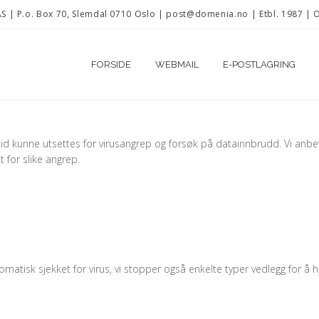
 | P.o. Box 70, Slemdal 0710 Oslo | post@domenia.no | Etbl. 1987 | 
FORSIDE
WEBMAIL
E-POSTLAGRING
r tid kunne utsettes for virusangrep og forsøk på datainnbrudd. Vi anbef
 for slike angrep.
omatisk sjekket for virus, vi stopper også enkelte typer vedlegg for å