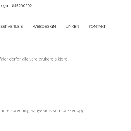
Orgnr.: 845290202
SERVERLEIE
WEBDESIGN
LINKER
KONTAKT
aler derfor alle våre brukere å kjøre
 hindre spredning av nye virus som dukker opp.